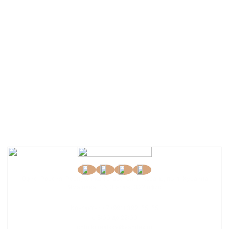
Офис: Россия, Республика Татарстан, г. Казань,
пр-т. Хусаина
Ямашева, 36, 3 этаж, 322 офис
Контакты:
+7 (991) 392-55-55
с 8:00 до 22:00
potolki.realsky@yandex.ru