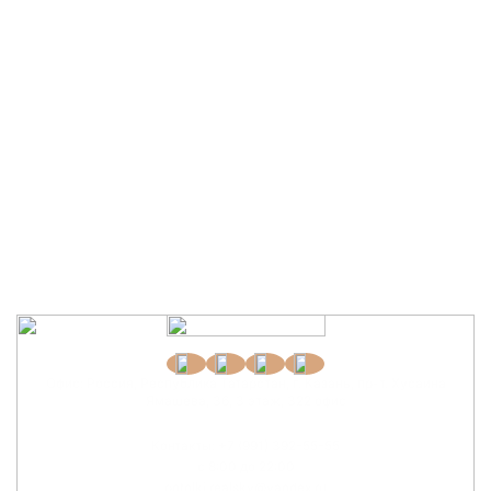
Офис: Россия, Республика Татарстан, г. Казань,
пр-т. Хусаина
Ямашева, 36, 3 этаж, 322 офис
Контакты:
+7 (991) 392-55-55
с 8:00 до 22:00
potolki.realsky@yandex.ru